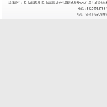
版权所有： 四川成都软件,四川成都收银软件,四川成都餐饮软件,四川成都收款机,四川成都快餐触
电话：13205512788
地址：诚招本地代理商合作 