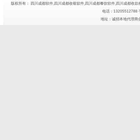
版权所有： 四川成都软件,四川成都收银软件,四川成都餐饮软件,四川成都收款机,四川成都快餐触
电话：13205512788
地址：诚招本地代理商合作 